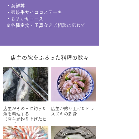
・海鮮丼
・壱岐牛サイコロステーキ
・おまかせコース
※各種定食・予算などご相談に応じて
店主の腕をふるった料理の数々
店主がその日に釣った
店主が釣り上げたヒラ
魚を料理する
スズキの刺身
（店主が釣り上げたヒ
ラスズキ）