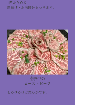
1匹からＯＫ
唐揚げ・お味噌汁もつきます。
壱岐牛の
ローストビーフ
とろけるほど柔らかです。