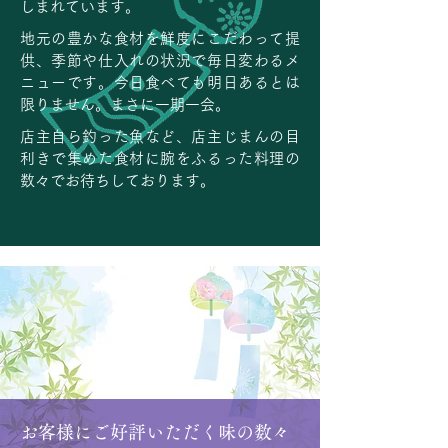
しまれています。
地元の豊かな食材を鮮度にこだわって提
供、季節や仕入れの状況で毎日変わるメ
ニューです。今日食べても明日あるとは
限りません。まさに一期一会。
店主自ら釣った魚など、店主じまんの目
利きで集めた食材に腕をふるった料理の
数々でお待ちしております。
お客様にご好評いただく味の数々