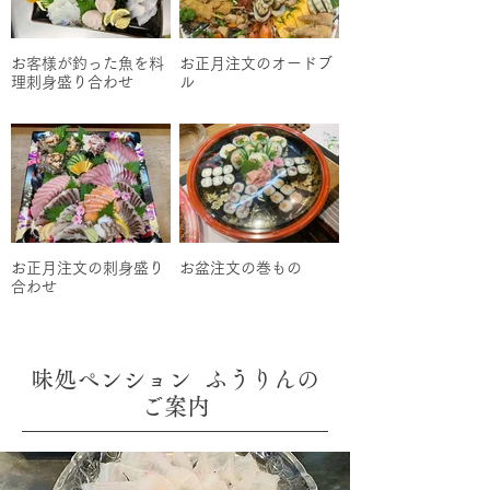
お客様が釣った魚を料
お正月注文のオードブ
理刺身盛り合わせ
ル
お正月注文の刺身盛り
お盆注文の巻もの
合わせ
味処ペンション ふうりんの
ご案内