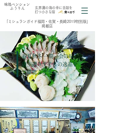
味処ペンション
​玄界灘の海の幸に舌鼓を
ふうりん
打つ小さな宿
「ミシュランガイド福岡・佐賀・長崎2019特別版」
掲載店
春夏秋冬 一期一会の味、
店主選りすぐりの逸品を
ご堪能ください。